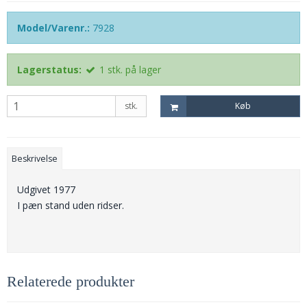
Model/Varenr.:
7928
Lagerstatus:
1
stk.
på lager
stk.
Køb
Beskrivelse
Udgivet 1977
I pæn stand uden ridser.
Relaterede produkter