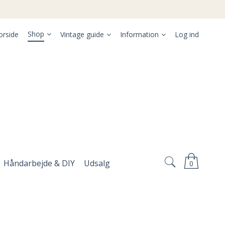
Shop
orside
Vintage guide
Information
Log ind
Håndarbejde & DIY
Udsalg
0