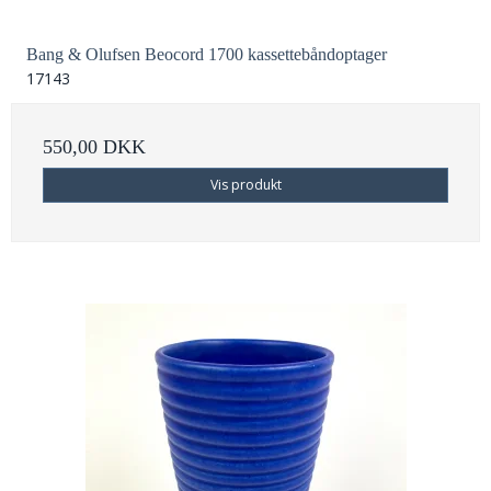
Bang & Olufsen Beocord 1700 kassettebåndoptager
17143
550,00 DKK
Vis produkt