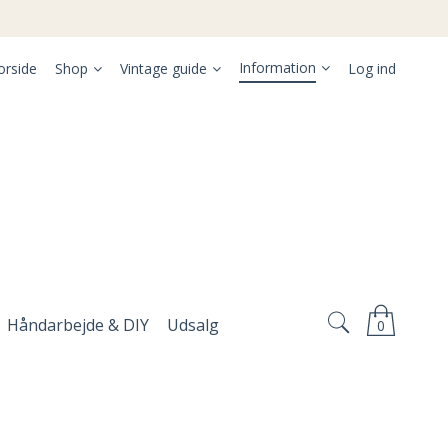
Information
orside
Shop
Vintage guide
Log ind
Håndarbejde & DIY
Udsalg
0