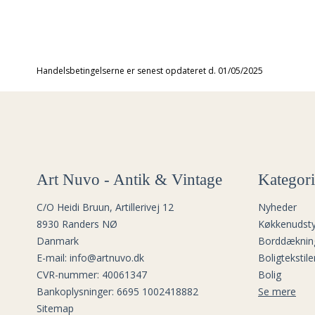
Handelsbetingelserne er senest opdateret d. 01/05/2025
Art Nuvo - Antik & Vintage
Kategori
C/O Heidi Bruun, Artillerivej 12
Nyheder
8930 Randers NØ
Køkkenudsty
Danmark
Borddæknin
E-mail
:
info@artnuvo.dk
Boligtekstile
CVR-nummer
:
40061347
Bolig
Bankoplysninger
:
6695 1002418882
Se mere
Sitemap