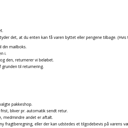
t.
tyder det, at du enten kan få varen byttet eller pengene tilbage. (Hvis
il din mailboks.
n i.
g den, returnerer vi beløbet.
grunden til returnering.
 valgte pakkeshop.
rist, bliver pr. automatik sendt retur.
, medmindre andet er aftalt.
 fragtberegning, eller der kan udstedes et tilgodebevis på varens vær