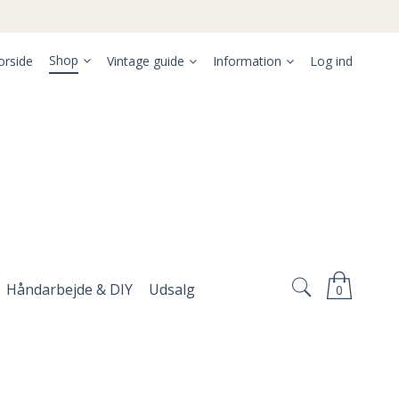
Shop
orside
Vintage guide
Information
Log ind
Håndarbejde & DIY
Udsalg
0