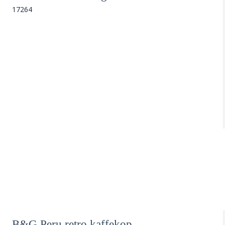
17264
B&G Peru retro kaffekop