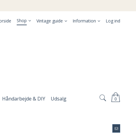
Shop
orside
Vintage guide
Information
Log ind
Håndarbejde & DIY
Udsalg
0