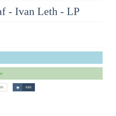
af - Ivan Leth - LP
er
stk.
Køb