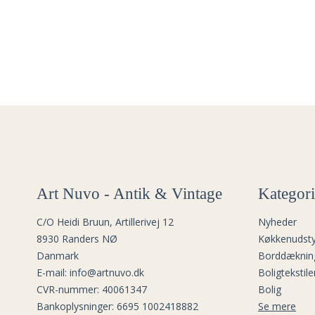
Art Nuvo - Antik & Vintage
Kategori
C/O Heidi Bruun, Artillerivej 12
Nyheder
8930 Randers NØ
Køkkenudsty
Danmark
Borddæknin
E-mail
:
info@artnuvo.dk
Boligtekstile
CVR-nummer
:
40061347
Bolig
Bankoplysninger
:
6695 1002418882
Se mere