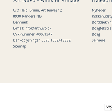
Art Nuvo - Antik & Vintage
Kategori
C/O Heidi Bruun, Artillerivej 12
Nyheder
8930 Randers NØ
Køkkenudsty
Danmark
Borddæknin
E-mail
:
info@artnuvo.dk
Boligtekstile
CVR-nummer
:
40061347
Bolig
Bankoplysninger
:
6695 1002418882
Se mere
Sitemap