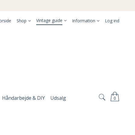
Vintage guide
orside
Shop
Information
Log ind
Håndarbejde & DIY
Udsalg
0