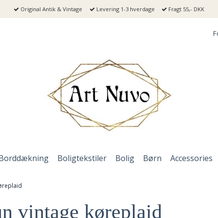
Original Antik & Vintage
Levering 1-3 hverdage
Fragt 55,- DKK
F
Borddækning
Boligtekstiler
Bolig
Børn
Accessories
øreplaid
n vintage køreplaid