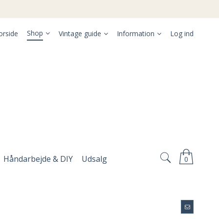
Shop
orside
Vintage guide
Information
Log ind
Håndarbejde & DIY
Udsalg
0