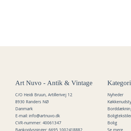
Art Nuvo - Antik & Vintage
Kategori
C/O Heidi Bruun, Artillerivej 12
Nyheder
8930 Randers NØ
Køkkenudsty
Danmark
Borddæknin
E-mail
:
info@artnuvo.dk
Boligtekstile
CVR-nummer
:
40061347
Bolig
Bankoplysninger
:
6695 1002418882
Se mere