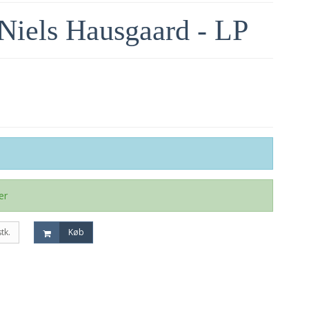
 Niels Hausgaard - LP
er
stk.
Køb