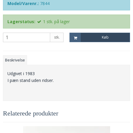
Model/Varenr.:
7844
Lagerstatus:
1
stk.
på lager
stk.
Køb
Beskrivelse
Udgivet i 1983
I pæn stand uden ridser.
Relaterede produkter