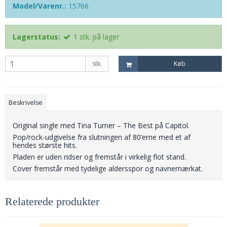
Model/Varenr.:
15766
Lagerstatus:
1
stk.
på lager
stk.
Køb
Beskrivelse
Original single med Tina Turner – The Best på Capitol.
Pop/rock-udgivelse fra slutningen af 80’erne med et af
hendes største hits.
Pladen er uden ridser og fremstår i virkelig flot stand.
Cover fremstår med tydelige aldersspor og navnemærkat.
Relaterede produkter