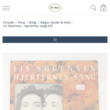
0
Forside
/
Shop
/
Bolig
/
Bøger, Noder & Vinyl
/
Lis Sørensen – Hjerternes sang (LP)