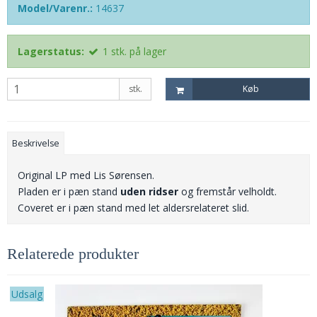
Model/Varenr.:
14637
Lagerstatus:
1
stk.
på lager
stk.
Køb
Beskrivelse
Original LP med Lis Sørensen.
Pladen er i pæn stand
uden ridser
og fremstår velholdt.
Coveret er i pæn stand med let aldersrelateret slid.
Relaterede produkter
Udsalg