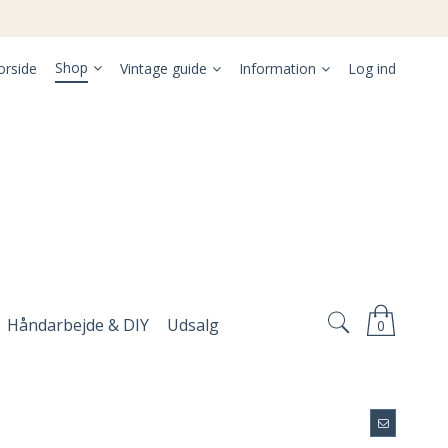
Shop
orside
Vintage guide
Information
Log ind
Håndarbejde & DIY
Udsalg
0