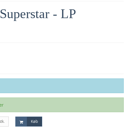
 Superstar - LP
er
stk.
Køb