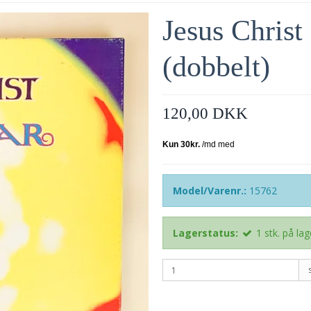
Jesus Christ
(dobbelt)
120,00 DKK
Model/Varenr.:
15762
Lagerstatus:
1
stk.
på lag