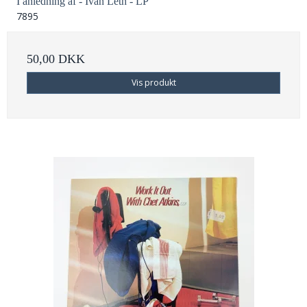
I anledning af - Ivan Leth - LP
7895
50,00 DKK
Vis produkt