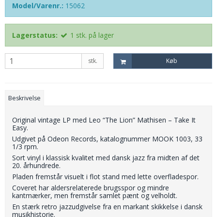
Model/Varenr.:
15062
Lagerstatus:
1
stk.
på lager
stk.
Køb
Beskrivelse
Original vintage LP med Leo “The Lion” Mathisen – Take It
Easy.
Udgivet på Odeon Records, katalognummer MOOK 1003, 33
1/3 rpm.
Sort vinyl i klassisk kvalitet med dansk jazz fra midten af det
20. århundrede.
Pladen fremstår visuelt i flot stand med lette overfladespor.
Coveret har aldersrelaterede brugsspor og mindre
kantmærker, men fremstår samlet pænt og velholdt.
En stærk retro jazzudgivelse fra en markant skikkelse i dansk
musikhistorie.