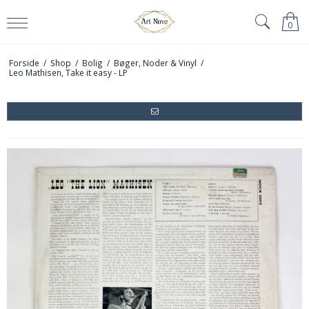
0
Forside
/
Shop
/
Bolig
/
Bøger, Noder & Vinyl
/
Leo Mathisen, Take it easy - LP