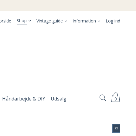
Shop
orside
Vintage guide
Information
Log ind
Håndarbejde & DIY
Udsalg
0