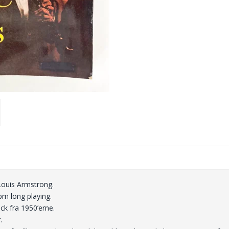
Louis Armstrong.
pm long playing.
ack fra 1950’erne.
.