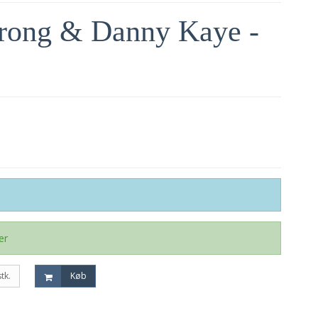
rong & Danny Kaye -
er
stk.
Køb