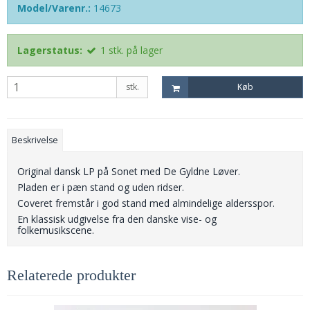
Model/Varenr.:
14673
Lagerstatus:
1
stk.
på lager
stk.
Køb
Beskrivelse
Original dansk LP på Sonet med De Gyldne Løver.
Pladen er i pæn stand og uden ridser.
Coveret fremstår i god stand med almindelige aldersspor.
En klassisk udgivelse fra den danske vise- og
folkemusikscene.
Relaterede produkter