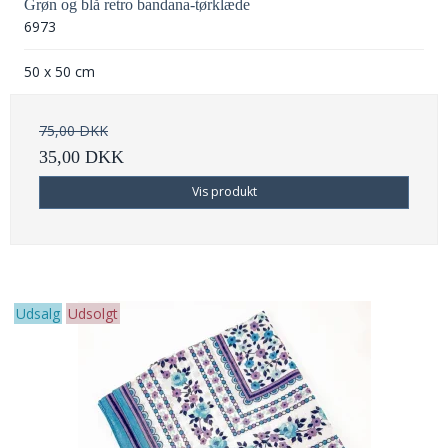
Grøn og blå retro bandana-tørklæde
6973
50 x 50 cm
75,00 DKK
35,00 DKK
Vis produkt
Udsalg
Udsolgt