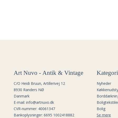
Art Nuvo - Antik & Vintage
Kategori
C/O Heidi Bruun, Artillerivej 12
Nyheder
8930 Randers NØ
Køkkenudsty
Danmark
Borddæknin
E-mail
:
info@artnuvo.dk
Boligtekstile
CVR-nummer
:
40061347
Bolig
Bankoplysninger
:
6695 1002418882
Se mere