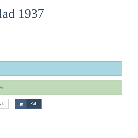
lad 1937
er
stk.
Køb