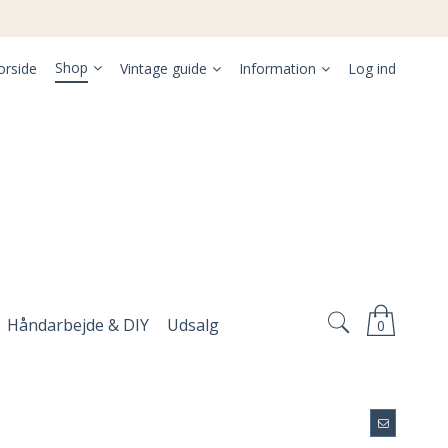
Shop
orside
Vintage guide
Information
Log ind
Håndarbejde & DIY
Udsalg
0