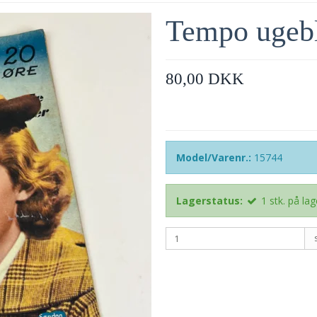
Tempo ugeb
80,00 DKK
Model/Varenr.:
15744
Lagerstatus:
1
stk.
på lag